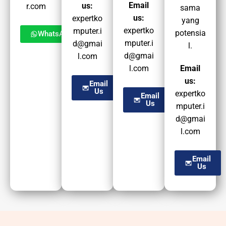
Email
us:
r.com
sama
us:
expertko
yang
expertko
mputer.i
potensia
WhatsApp
mputer.i
d@gmai
l.
d@gmai
l.com
l.com
Email
us:
Email
Us
expertko
Email
Us
mputer.i
d@gmai
l.com
Email
Us