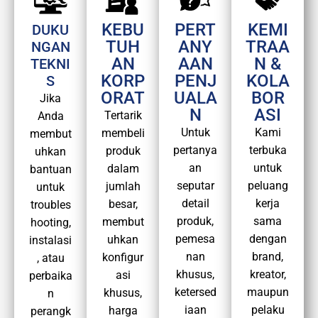
KEBU
PERT
KEMI
DUKU
TUH
ANY
TRAA
NGAN
AN
AAN
N &
TEKNI
KORP
PENJ
KOLA
S
ORAT
UALA
BOR
Jika
N
ASI
Tertarik
Anda
Untuk
Kami
membeli
membut
pertanya
terbuka
produk
uhkan
an
untuk
dalam
bantuan
seputar
peluang
jumlah
untuk
detail
kerja
besar,
troubles
produk,
sama
membut
hooting,
pemesa
dengan
uhkan
instalasi
nan
brand,
konfigur
, atau
khusus,
kreator,
asi
perbaika
ketersed
maupun
khusus,
n
iaan
pelaku
harga
perangk