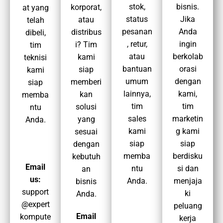
stok,
bisnis.
korporat,
at yang
status
Jika
atau
telah
pesanan
Anda
distribus
dibeli,
, retur,
ingin
i? Tim
tim
atau
berkolab
kami
teknisi
bantuan
orasi
siap
kami
umum
dengan
memberi
siap
lainnya,
kami,
kan
memba
tim
tim
solusi
ntu
sales
marketin
yang
Anda.
kami
g kami
sesuai
siap
siap
dengan
memba
berdisku
kebutuh
Email
ntu
si dan
an
us:
Anda.
menjaja
bisnis
support
ki
Anda.
@expert
peluang
Email
kompute
kerja