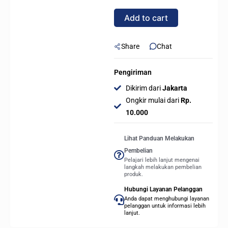
Mini
Add to cart
ITX.
mATX
-
Share
Chat
White
quantity
Pengiriman
Dikirim dari
Jakarta
Ongkir mulai dari
Rp.
10.000
Lihat Panduan Melakukan
Pembelian
Pelajari lebih lanjut mengenai
langkah melakukan pembelian
produk.
Hubungi Layanan Pelanggan
Anda dapat menghubungi layanan
pelanggan untuk informasi lebih
lanjut.