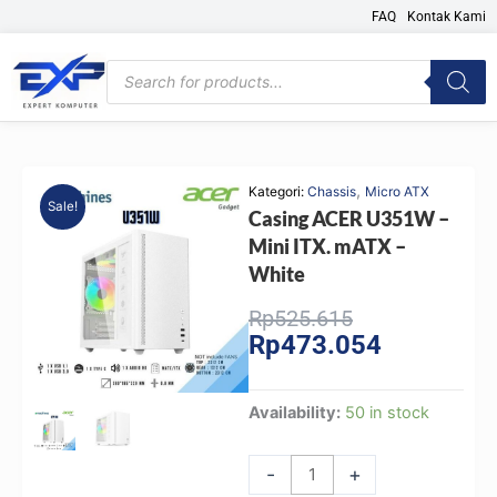
Skip
FAQ
Kontak Kami
to
content
Products
search
,
Kategori:
Chassis
Micro ATX
Sale!
Casing ACER U351W –
Mini ITX. mATX –
White
Original
Current
Rp
525.615
Rp
473.054
price
price
was:
is:
Rp525.615.
Rp473.054.
Casing
Availability:
50 in stock
ACER
U351W
-
+
-