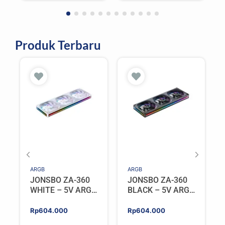
Rp1.698.000.
Rp1.528.200.
Rp1.298.000.
Rp1.168.200.
Black
Produk Terbaru
ARGB
ARGB
JONSBO ZA-360
JONSBO ZA-360
WHITE – 5V ARGB
BLACK – 5V ARGB
Programable Fan
Programable Fan
Rp
604.000
Rp
604.000