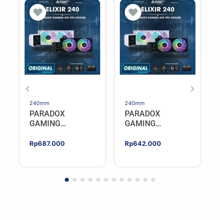
240mm
240mm
PARADOX
PARADOX
GAMING
GAMING
HYPERSONIC
HYPERSONIC
ELIXIR 240 – AIO
ELIXIR 240 – AIO
Rp
687.000
Rp
642.000
CPU Cooler –
CPU Cooler –
WHITE
BLACK