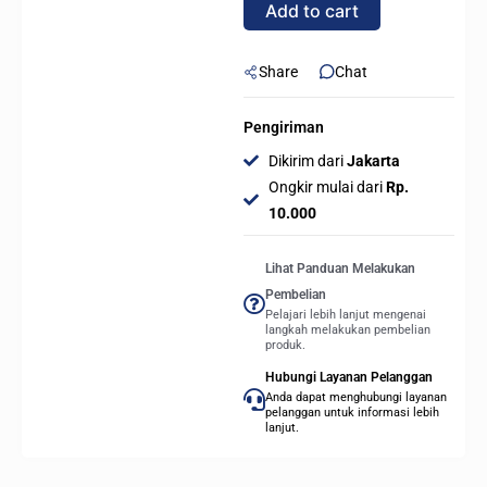
Add to cart
Case
-
WHITE
Share
Chat
quantity
Pengiriman
Dikirim dari
Jakarta
Ongkir mulai dari
Rp.
10.000
Lihat Panduan Melakukan
Pembelian
Pelajari lebih lanjut mengenai
langkah melakukan pembelian
produk.
Hubungi Layanan Pelanggan
Anda dapat menghubungi layanan
pelanggan untuk informasi lebih
lanjut.