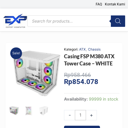
Skip
FAQ
Kontak Kami
to
content
Products
search
,
Kategori:
ATX
Chassis
Sale!
Casing FSP M380 ATX
Tower Case – WHITE
Original
Current
Rp
958.466
Rp
854.078
price
price
was:
is:
Rp958.466.
Rp854.078.
Casing
Availability:
99999 in stock
FSP
M380
-
+
ATX
Tower