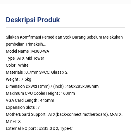
Deskripsi Produk
Silakan Komfirmasi Persediaan Stok Barang Sebelum Melakukan
pembelian Trimaksih…
Model Name : M380-WA
Type : ATX Mid Tower
Color : White
Materials : 0.7mm SPCC, Glass x 2
Weight : 7.5kg
Dimension DxWxH (mm) / (inch) : 460x285x398mm
Maximum CPU Cooler Height : 160mm
VGA Card Length : 445mm
Expansion Slots : 7
MotherBoard Support : ATX(back-connect motherboard), M-ATX,
Mini-ITX
External I/O port : USB3.0 x 2, Type-C