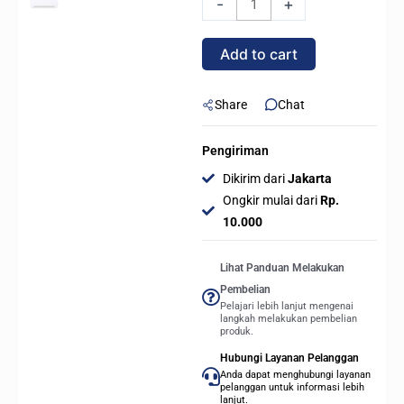
-
+
View
ATX
Add to cart
D-
RGB
Mid
Share
Chat
Tower
Gaming
Pengiriman
Case
Dikirim dari
Jakarta
-
Ongkir mulai dari
Rp.
WHITE
10.000
quantity
Lihat Panduan Melakukan
Pembelian
Pelajari lebih lanjut mengenai
langkah melakukan pembelian
produk.
Hubungi Layanan Pelanggan
Anda dapat menghubungi layanan
pelanggan untuk informasi lebih
lanjut.