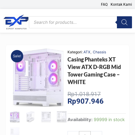
Skip
FAQ
Kontak Kami
to
content
Products
search
,
Kategori:
ATX
Chassis
Sale!
Casing Phanteks XT
View ATX D-RGB Mid
Tower Gaming Case –
WHITE
Original
Current
Rp
1.018.917
Rp
907.946
price
price
was:
is:
Rp1.018.917
Rp907.946.
Casing
Availability:
99999 in stock
Phanteks
XT