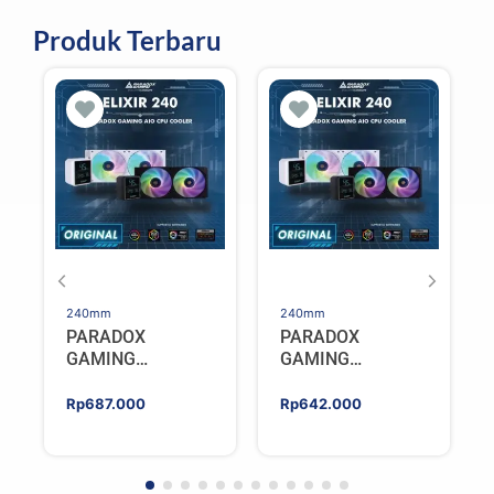
Produk Terbaru
240mm
240mm
PARADOX
PARADOX
GAMING
GAMING
HYPERSONIC
HYPERSONIC
ELIXIR 240 – AIO
ELIXIR 240 – AIO
Rp
687.000
Rp
642.000
CPU Cooler –
CPU Cooler –
WHITE
BLACK