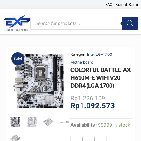
Skip
FAQ
Kontak Kami
to
content
Products
search
,
Kategori:
Intel LGA1700
Sale!
Motherboard
COLORFUL BATTLE-AX
H610M-E WIFI V20
DDR4 (LGA 1700)
Original
Current
Rp
1.226.109
Rp
1.092.573
price
price
was:
is:
Rp1.226.109
Rp1.092.
COLORFUL
Availability:
99999 in stock
BATTLE-
AX