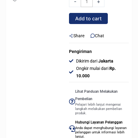
-
+
H610M-
E
Add to cart
WIFI
V20
DDR4
Share
Chat
(LGA
1700)
Pengiriman
quantity
Dikirim dari
Jakarta
Ongkir mulai dari
Rp.
10.000
Lihat Panduan Melakukan
Pembelian
Pelajari lebih lanjut mengenai
langkah melakukan pembelian
produk.
Hubungi Layanan Pelanggan
Anda dapat menghubungi layanan
pelanggan untuk informasi lebih
lanjut.