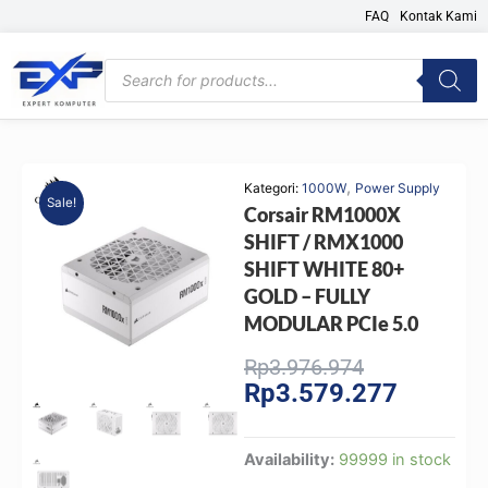
Skip
FAQ
Kontak Kami
to
content
Products
search
,
Kategori:
1000W
Power Supply
Sale!
Corsair RM1000X
SHIFT / RMX1000
SHIFT WHITE 80+
GOLD – FULLY
MODULAR PCIe 5.0
Original
Current
Rp
3.976.974
Rp
3.579.277
price
price
was:
is:
Rp3.976.974
Rp3.579.
Corsair
Availability:
99999 in stock
RM1000X