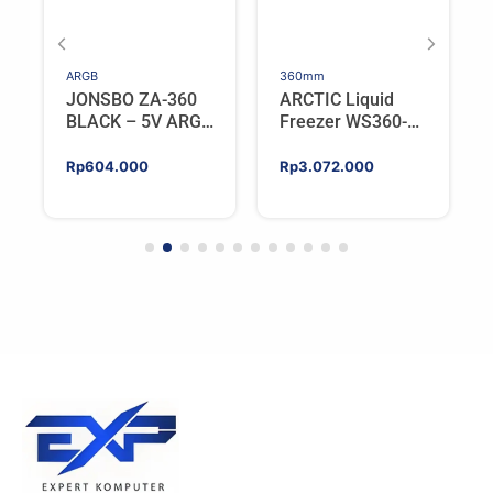
ARGB
360mm
JONSBO ZA-360
ARCTIC Liquid
BLACK – 5V ARGB
Freezer WS360-
Programable Fan
SP6 | Workstation
AIO CPU Water
Rp
604.000
Rp
3.072.000
Cooler For AMD