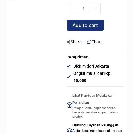
SHIFT
-
+
/
RMX1000
Add to cart
SHIFT
WHITE
80+
Share
Chat
GOLD
-
Pengiriman
FULLY
Dikirim dari
Jakarta
MODULAR
Ongkir mulai dari
Rp.
PCIe
10.000
5.0
quantity
Lihat Panduan Melakukan
Pembelian
Pelajari lebih lanjut mengenai
langkah melakukan pembelian
produk.
Hubungi Layanan Pelanggan
Anda dapat menghubungi layanan