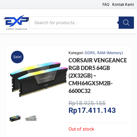
Skip
FAQ
Kontak Kami
to
content
Products
search
,
Kategori:
DDR5
RAM (Memory)
Sale!
CORSAIR VENGEANCE
RGB DDR5 64GB
(2X32GB) –
CMH64GX5M2B-
6600C32
Original
Current
Rp
18.925.155
Rp
17.411.143
price
price
was:
is:
Rp18.925.1
Rp17.41
Out of stock