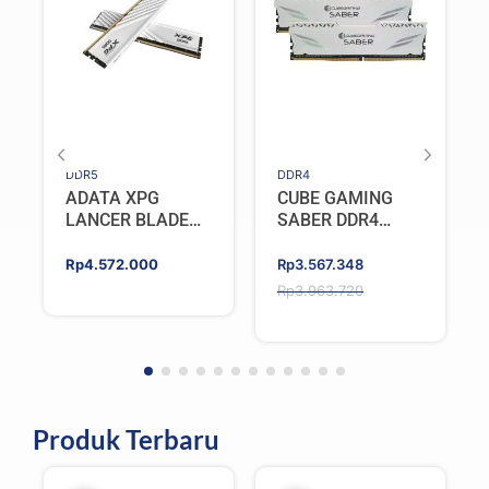
DDR5
DDR4
ADATA XPG
CUBE GAMING
LANCER BLADE
SABER DDR4
DDR5 16GB
32GB (2x16GB)
(2X8GB) 5600MHz
3200MHz Dual
Original
Current
Rp
4.572.000
Rp
3.567.348
– WHITE
Channel
price
price
Rp
3.963.720
was:
is:
Rp3.963.720.
Rp3.567.348.
Produk Terbaru