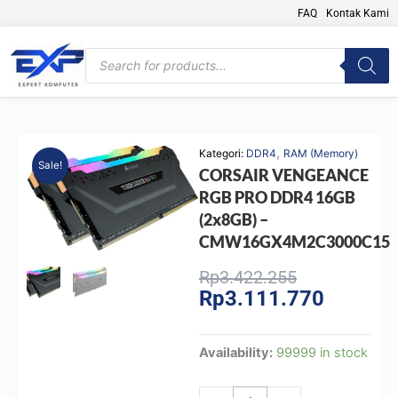
Skip
FAQ
Kontak Kami
to
content
Products
search
,
Kategori:
DDR4
RAM (Memory)
Sale!
CORSAIR VENGEANCE
RGB PRO DDR4 16GB
(2x8GB) –
CMW16GX4M2C3000C15
Original
Current
Rp
3.422.255
Rp
3.111.770
price
price
was:
is:
Rp3.422.255
Rp3.111.
CORSAIR
Availability:
99999 in stock
VENGEANCE
RGB