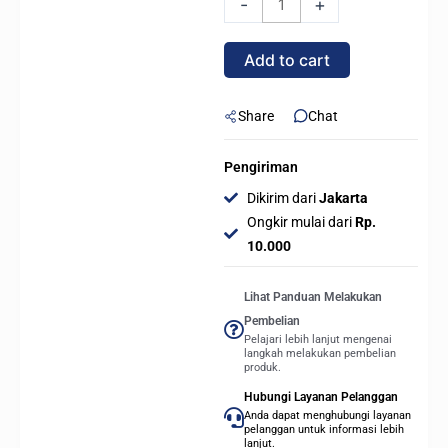
-
+
PRO
DDR4
Add to cart
16GB
(2x8GB)
-
Share
Chat
CMW16GX4M2C3000C15
quantity
Pengiriman
Dikirim dari
Jakarta
Ongkir mulai dari
Rp.
10.000
Lihat Panduan Melakukan
Pembelian
Pelajari lebih lanjut mengenai
langkah melakukan pembelian
produk.
Hubungi Layanan Pelanggan
Anda dapat menghubungi layanan
pelanggan untuk informasi lebih
lanjut.