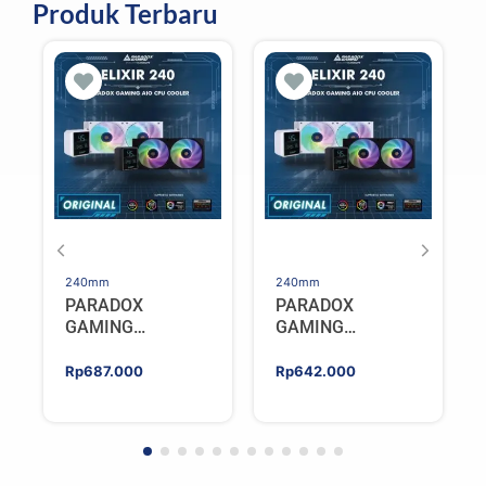
Produk Terbaru
240mm
240mm
PARADOX
PARADOX
GAMING
GAMING
HYPERSONIC
HYPERSONIC
ELIXIR 240 – AIO
ELIXIR 240 – AIO
Rp
687.000
Rp
642.000
CPU Cooler –
CPU Cooler –
WHITE
BLACK