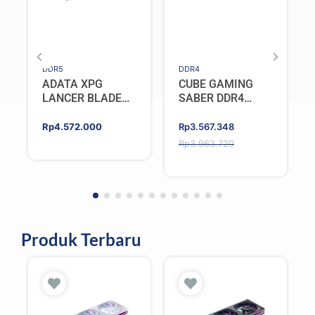
DDR5
DDR4
ADATA XPG
CUBE GAMING
LANCER BLADE
SABER DDR4
DDR5 16GB
32GB (2x16GB)
(2X8GB) 5600MHz
3200MHz Dual
Original
Current
Rp
4.572.000
Rp
3.567.348
– WHITE
Channel
price
price
Rp
3.963.720
was:
is:
Rp3.963.720.
Rp3.567.348.
Produk Terbaru