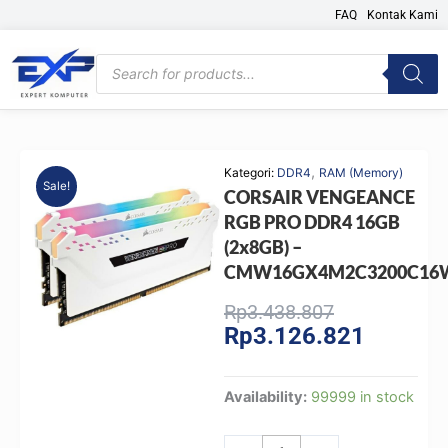
Skip
FAQ
Kontak Kami
to
content
Products
search
,
Kategori:
DDR4
RAM (Memory)
Sale!
CORSAIR VENGEANCE
RGB PRO DDR4 16GB
(2x8GB) –
CMW16GX4M2C3200C16
Original
Current
Rp
3.438.807
Rp
3.126.821
price
price
was:
is:
Rp3.438.807
Rp3.126.
CORSAIR
Availability:
99999 in stock
VENGEANCE
RGB