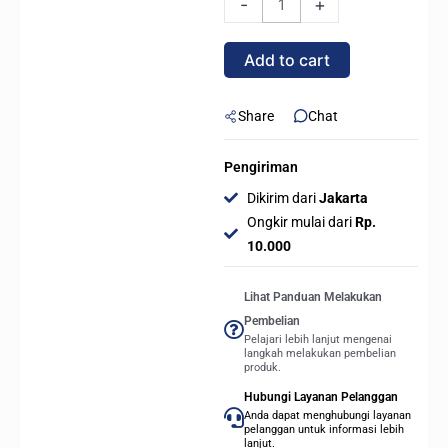
-
+
PRO
DDR4
Add to cart
16GB
(2x8GB)
-
Share
Chat
CMW16GX4M2C3200C16W
quantity
Pengiriman
Dikirim dari
Jakarta
Ongkir mulai dari
Rp.
10.000
Lihat Panduan Melakukan
Pembelian
Pelajari lebih lanjut mengenai
langkah melakukan pembelian
produk.
Hubungi Layanan Pelanggan
Anda dapat menghubungi layanan
pelanggan untuk informasi lebih
lanjut.