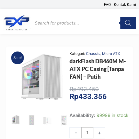
Skip
FAQ
Kontak Kami
to
content
Products
search
,
Kategori:
Chassis
Micro ATX
Sale!
darkFlash DB460M M-
ATX PC Casing [Tanpa
FAN] – Putih
Original
Current
Rp
492.450
Rp
433.356
price
price
was:
is:
Rp492.450.
Rp433.356.
darkFlash
Availability:
99999 in stock
DB460M
M-
-
+
ATX