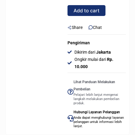
PC
Add to cart
Casing
[Tanpa
FAN]
Share
Chat
-
Putih
Pengiriman
quantity
Dikirim dari
Jakarta
Ongkir mulai dari
Rp.
10.000
Lihat Panduan Melakukan
Pembelian
Pelajari lebih lanjut mengenai
langkah melakukan pembelian
produk.
Hubungi Layanan Pelanggan
Anda dapat menghubungi layanan
pelanggan untuk informasi lebih
lanjut.