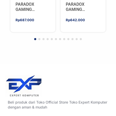
PARADOX
PARADOX
GAMING
GAMING
HYPERSONIC
HYPERSONIC
ELIXIR 240 – AIO
ELIXIR 240 – AIO
Rp
687.000
Rp
642.000
CPU Cooler –
CPU Cooler –
WHITE
BLACK
Beli produk dari Toko Official Store Toko Expert Komputer
dengan aman & mudah