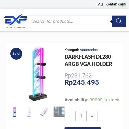
Skip
FAQ
Kontak Kami
to
content
Products
search
Kategori:
Accesories
Sale!
DARKFLASH DL280
ARGB VGA HOLDER
Original
Current
Rp
281.762
Rp
245.495
price
price
was:
is:
Rp281.762.
Rp245.495.
DARKFLASH
Availability:
99999 in stock
DL280
ARGB
-
+
VGA
HOLDER