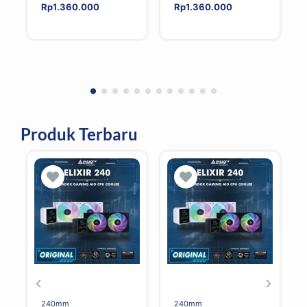
ear Headphones –
ear Headphones –
Rp
1.360.000
Rp
1.360.000
IVORY
BLACK
Produk Terbaru
240mm
240mm