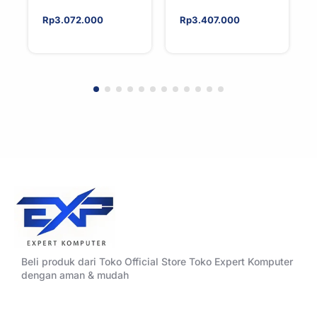
SP6 | Workstation
SP5 | Workstation
AIO CPU Water
AIO CPU Water
Rp
3.072.000
Rp
3.407.000
Cooler For AMD
Cooler For AMD
Beli produk dari Toko Official Store Toko Expert Komputer
dengan aman & mudah