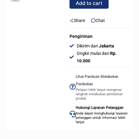
Add to cart
-
Putih
quantity
Share
Chat
Pengiriman
Dikirim dari
Jakarta
Ongkir mulai dari
Rp.
10.000
Lihat Panduan Melakukan
Pembelian
Pelajari lebih lanjut mengenai
langkah melakukan pembelian
produk.
Hubungi Layanan Pelanggan
Anda dapat menghubungi layanan
pelanggan untuk informasi lebih
lanjut.