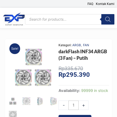
Skip
FAQ
Kontak Kami
to
content
Products
search
,
Kategori:
ARGB
FAN
Sale!
darkFlash INF34 ARGB
(3 Fan) – Putih
Original
Current
Rp
335.670
Rp
295.390
price
price
was:
is:
Rp335.670.
Rp295.390.
darkFlash
Availability:
99999 in stock
INF34
ARGB
-
+
(3
Fan)