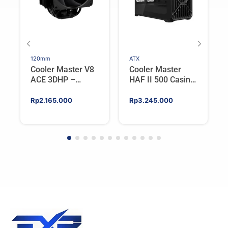
120mm
ATX
Cooler Master V8
Cooler Master
ACE 3DHP –
HAF II 500 Casing
Flagship Single
PC Gaming Mid
Tower CPU Cooler
Tower ATX
Rp
2.165.000
Rp
3.245.000
For AMD/Intel
Tempered Glass
High Airflow Black