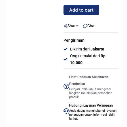
80+
Add to cart
GOLD
FULL
MODULAR
Share
Chat
quantity
Pengiriman
Dikirim dari
Jakarta
Ongkir mulai dari
Rp.
10.000
Lihat Panduan Melakukan
Pembelian
Pelajari lebih lanjut mengenai
langkah melakukan pembelian
produk.
Hubungi Layanan Pelanggan
Anda dapat menghubungi layanan
pelanggan untuk informasi lebih
lanjut.