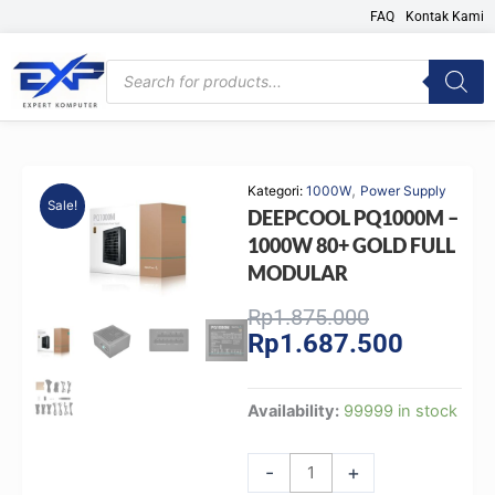
Skip
FAQ
Kontak Kami
to
content
Products
search
,
Kategori:
1000W
Power Supply
Sale!
DEEPCOOL PQ1000M –
1000W 80+ GOLD FULL
MODULAR
Original
Current
Rp
1.875.000
Rp
1.687.500
price
price
was:
is:
Rp1.875.000
Rp1.687.
DEEPCOOL
Availability:
99999 in stock
PQ1000M
-
-
+
1000W