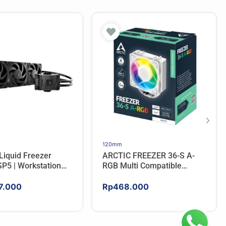
120mm
Liquid Freezer
ARCTIC FREEZER 36-S A-
P5 | Workstation
RGB Multi Compatible
 Water Cooler For
Tower CPU Cooler – WHITE
7.000
Rp
468.000