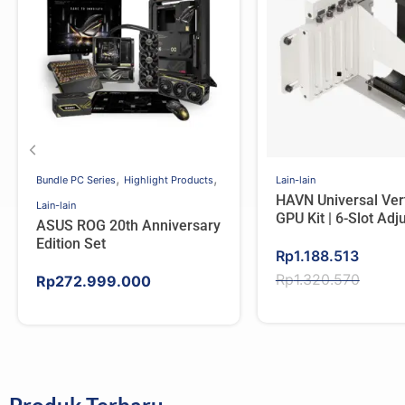
,
,
Bundle PC Series
Highlight Products
Lain-lain
HAVN Universal Vert
Lain-lain
GPU Kit | 6-Slot Adj
ASUS ROG 20th Anniversary
Height, PCIe 5.0 – 
Edition Set
Original
Current
Rp
1.188.513
price
price
Rp
1.320.570
Rp
272.999.000
was:
is:
Rp1.320.570.
Rp1.188.513.