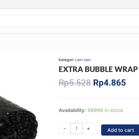
Kategori:
Lain-lain
EXTRA BUBBLE WRAP
Original
Cur
Rp
5.528
Rp
4.865
price
pri
was:
is:
Rp5.528.
Rp4
EXTRA
Availability:
99999 in stock
BUBBLE
WRAP
-
+
Add to cart
quantity