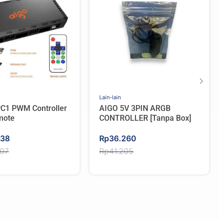
Lain-lain
C1 PWM Controller
AIGO 5V 3PIN ARGB
mote
CONTROLLER [Tanpa Box]
Original
Current
438
Rp
36.260
price
price
907
Rp
41.205
was:
is:
907.
438.
Rp41.205.
Rp36.260.