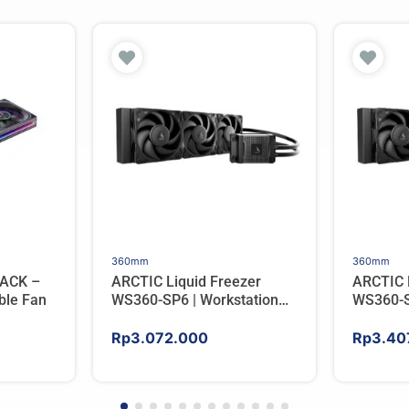
360mm
360mm
ACK –
ARCTIC Liquid Freezer
ARCTIC 
ble Fan
WS360-SP6 | Workstation
WS360-S
AIO CPU Water Cooler For
AIO CPU
AMD
AMD
Rp
3.072.000
Rp
3.40