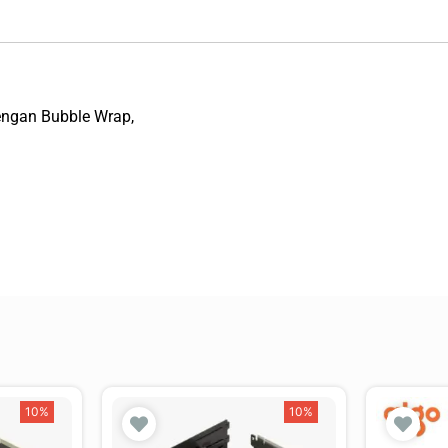
engan Bubble Wrap,
10%
10%