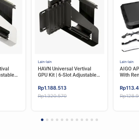
Lain-lain
Lain-lain
ival
HAVN Universal Vertival
AIGO AP
ustable
GPU Kit | 6-Slot Adjustable
With Re
White
Height, PCIe 5.0 – Black
Original
Current
Original
Current
Rp
1.188.513
Rp
113.
price
price
price
price
Rp
1.320.570
Rp
128.
was:
is:
was:
is:
Rp1.320.570.
Rp1.188.513.
Rp128.
Rp113.