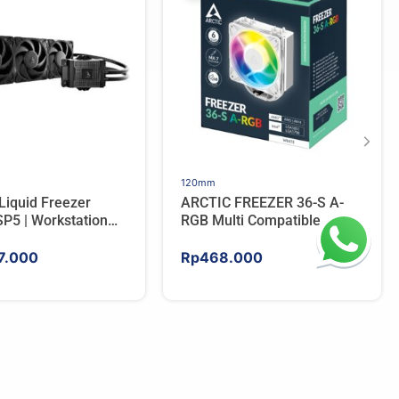
120mm
Liquid Freezer
ARCTIC FREEZER 36-S A-
P5 | Workstation
RGB Multi Compatible
 Water Cooler For
Tower CPU Cooler – WHITE
7.000
Rp
468.000