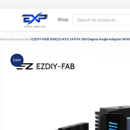
Skip
to
Products
content
Shop
search
Home
/
Accesories
/ EZDIY-FAB SHIELD ATX 24 PIN 180 Degree Angle Adapter Wi
Sale!