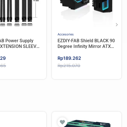
Accesories
AB Power Supply
EZDIY-FAB Shield BLACK 90
EXTENSION SLEEVE
Degree Infinity Mirror ATX
CARBON
24 Pin Power Connector 5V
Original
Current
3pin ARGB
129
Rp
189.262
price
price
465
Rp
215.070
was:
is:
465.
129.
Rp215.070.
Rp189.262.