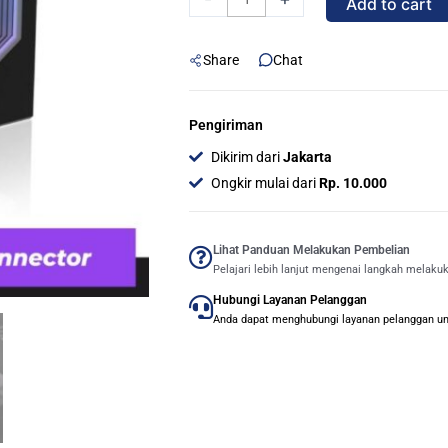
Add to cart
ATX
24
Share
Chat
PIN
180
Degree
Pengiriman
Angle
Dikirim dari
Jakarta
Adapter
Ongkir mulai dari
Rp. 10.000
With
ARGB
Module
Lihat Panduan Melakukan Pembelian
Pelajari lebih lanjut mengenai langkah melaku
-
Hubungi Layanan Pelanggan
BLACK
Anda dapat menghubungi layanan pelanggan untu
quantity