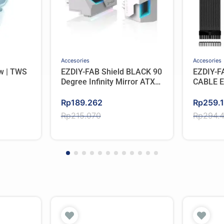
Accesories
Accesories
w | TWS
EZDIY-FAB Shield BLACK 90
EZDIY-F
Degree Infinity Mirror ATX
CABLE 
ooth V6.0
24 Pin Power Connector 5V
SET – 
Original
Current
3pin ARGB – WHITE
Original
Current
Rp
189.262
Rp
259.
price
price
price
price
Rp
215.070
Rp
294.
was:
is:
was:
is:
Rp215.070.
Rp189.262.
Rp294.
Rp259.