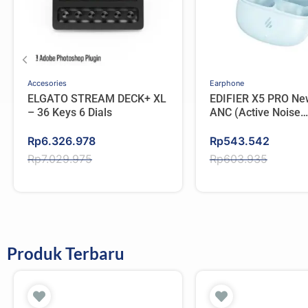
Accesories
Earphone
ELGATO STREAM DECK+ XL
EDIFIER X5 PRO Ne
– 36 Keys 6 Dials
ANC (Active Noise
Cancellation) Bluet
Original
Current
Original
Current
IP55 – Blue
Rp
6.326.978
Rp
543.542
price
price
price
price
Rp
7.029.975
Rp
603.935
was:
is:
was:
is:
Rp7.029.975.
Rp6.326.978.
Rp603.935.
Rp543.542.
Produk Terbaru