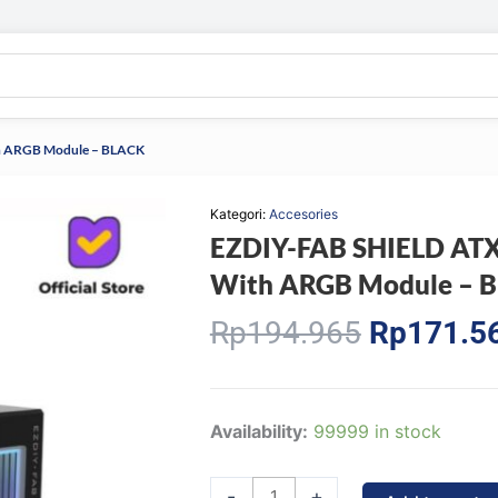
th ARGB Module – BLACK
Kategori:
Accesories
EZDIY-FAB SHIELD ATX 
With ARGB Module – 
Original
Rp
194.965
Rp
171.5
price
was:
Rp194.96
EZDIY-
Availability:
99999 in stock
FAB
SHIELD
-
+