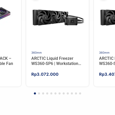
360mm
360mm
ACK –
ARCTIC Liquid Freezer
ARCTIC 
ble Fan
WS360-SP6 | Workstation
WS360-S
AIO CPU Water Cooler For
AIO CPU
AMD
AMD
Rp
3.072.000
Rp
3.40