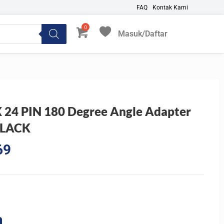
FAQ
Kontak Kami
Masuk/Daftar
My Favorites
24 PIN 180 Degree Angle Adapter
BLACK
Current
69
price
is:
5.
Rp171.569.