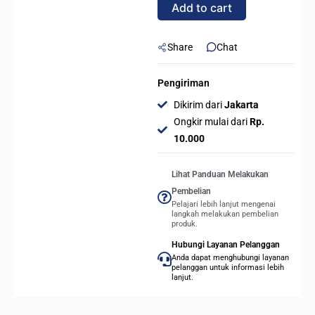
Add to cart
-
Reverse
Fan
Share
Chat
quantity
Pengiriman
Dikirim dari
Jakarta
Ongkir mulai dari
Rp.
10.000
Lihat Panduan Melakukan
Pembelian
Pelajari lebih lanjut mengenai
langkah melakukan pembelian
produk.
Hubungi Layanan Pelanggan
Anda dapat menghubungi layanan
pelanggan untuk informasi lebih
lanjut.