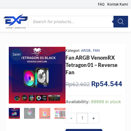
Skip
FAQ
Kontak Kami
to
content
Products
search
,
Kategori:
ARGB
FAN
Sale!
Fan ARGB VenomRX
Tetragon 01 – Reverse
Fan
Rp
54.544
Original
Cur
Rp
62.602
price
pri
was:
is:
Fan
Availability:
99999 in stock
Rp62.602.
Rp5
ARGB
VenomRX
-
+
Tetragon
01