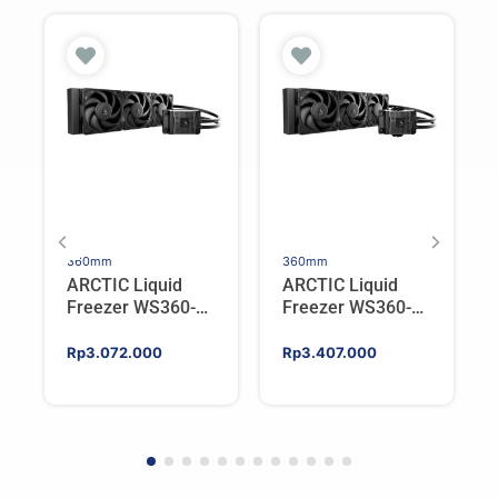
360mm
360mm
ARCTIC Liquid
ARCTIC Liquid
Freezer WS360-
Freezer WS360-
SP6 | Workstation
SP5 | Workstation
AIO CPU Water
AIO CPU Water
Rp
3.072.000
Rp
3.407.000
Cooler For AMD
Cooler For AMD