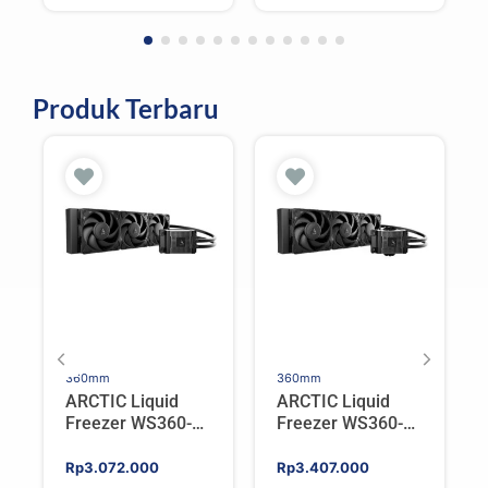
Rp140.700.
Rp123.816.
Rp366.825.
Rp322.806.
Produk Terbaru
360mm
360mm
ARCTIC Liquid
ARCTIC Liquid
Freezer WS360-
Freezer WS360-
SP6 | Workstation
SP5 | Workstation
AIO CPU Water
AIO CPU Water
Rp
3.072.000
Rp
3.407.000