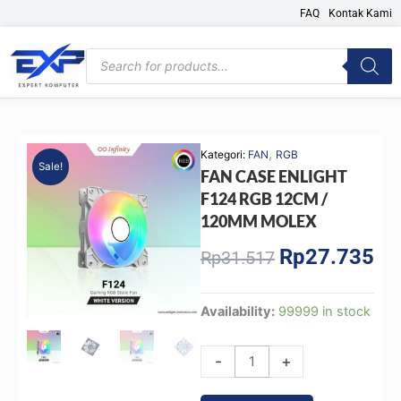
Skip
FAQ
Kontak Kami
to
content
Products
search
,
Kategori:
FAN
RGB
Sale!
FAN CASE ENLIGHT
F124 RGB 12CM /
120MM MOLEX
Rp
27.735
Original
Cur
Rp
31.517
price
pri
was:
is:
FAN
Availability:
99999 in stock
Rp31.517.
Rp2
CASE
ENLIGHT
-
+
F124
RGB