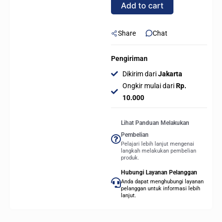
Add to cart
12CM
/
120MM
Share
Chat
MOLEX
quantity
Pengiriman
Dikirim dari
Jakarta
Ongkir mulai dari
Rp.
10.000
Lihat Panduan Melakukan
Pembelian
Pelajari lebih lanjut mengenai
langkah melakukan pembelian
produk.
Hubungi Layanan Pelanggan
Anda dapat menghubungi layanan
pelanggan untuk informasi lebih
lanjut.