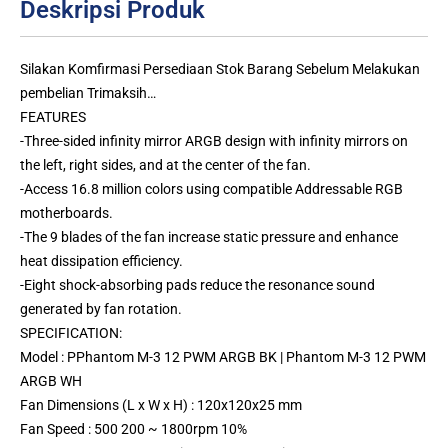
Deskripsi Produk
Silakan Komfirmasi Persediaan Stok Barang Sebelum Melakukan
pembelian Trimaksih…
FEATURES
-Three-sided infinity mirror ARGB design with infinity mirrors on
the left, right sides, and at the center of the fan.
-Access 16.8 million colors using compatible Addressable RGB
motherboards.
-The 9 blades of the fan increase static pressure and enhance
heat dissipation efficiency.
-Eight shock-absorbing pads reduce the resonance sound
generated by fan rotation.
SPECIFICATION:
Model : PPhantom M-3 12 PWM ARGB BK | Phantom M-3 12 PWM
ARGB WH
Fan Dimensions (L x W x H) : 120x120x25 mm
Fan Speed : 500 200 ~ 1800rpm 10%