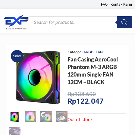
Skip
FAQ
Kontak Kami
to
content
Products
search
,
Kategori:
ARGB
FAN
Sale!
Fan Casing AeroCool
Phantom M-3 ARGB
120mm Single FAN
12CM – BLACK
Original
Current
Rp
138.690
Rp
122.047
price
price
was:
is:
Rp138.690.
Rp122.047.
Out of stock