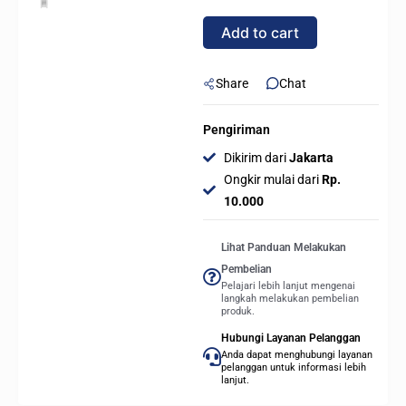
CL12
Add to cart
Rainbow
LED
12CM
Share
Chat
-
WHITE
Pengiriman
quantity
Dikirim dari
Jakarta
Ongkir mulai dari
Rp.
10.000
Lihat Panduan Melakukan
Pembelian
Pelajari lebih lanjut mengenai
langkah melakukan pembelian
produk.
Hubungi Layanan Pelanggan
Anda dapat menghubungi layanan
pelanggan untuk informasi lebih
lanjut.