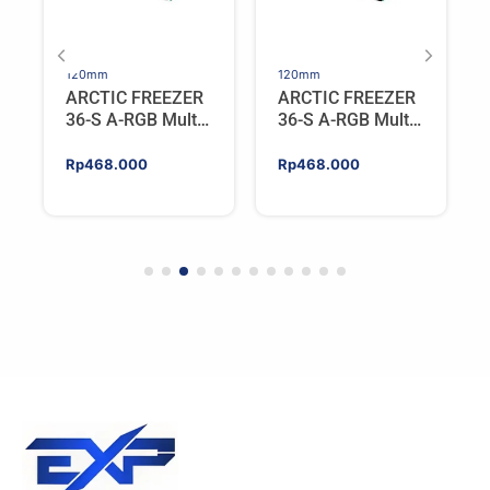
120mm
120mm
ARCTIC FREEZER
ARCTIC FREEZER
36-S A-RGB Multi
36-S A-RGB Multi
Compatible Tower
Compatible Tower
CPU Cooler –
CPU Cooler –
Rp
468.000
Rp
468.000
WHITE
BLACK