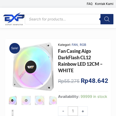
Skip
FAQ
Kontak Kami
to
content
Products
search
,
Kategori:
FAN
RGB
Sale!
Fan Casing Aigo
DarkFlash CL12
Rainbow LED 12CM –
WHITE
Rp
48.642
Original
Cur
Rp
55.275
price
pri
was:
is:
Fan
Availability:
99999 in stock
Rp55.275.
Rp4
Casing
Aigo
-
+
DarkFlash