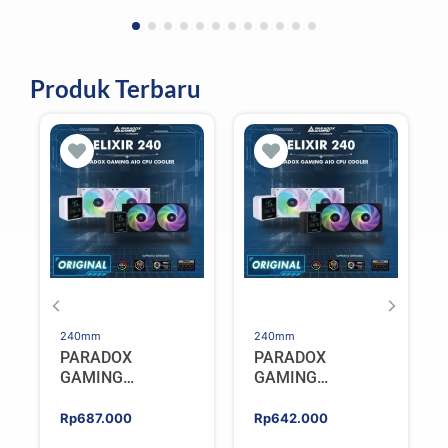
Produk Terbaru
240mm
240mm
PARADOX
PARADOX
GAMING
GAMING
HYPERSONIC
HYPERSONIC
ELIXIR 240 – AIO
ELIXIR 240 – AIO
Rp
687.000
Rp
642.000
CPU Cooler –
CPU Cooler –