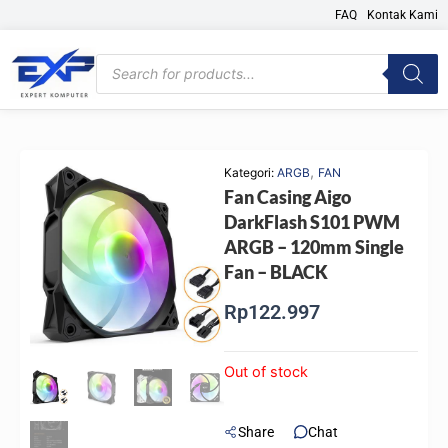
Skip
FAQ
Kontak Kami
to
content
Products
search
,
Kategori:
ARGB
FAN
Fan Casing Aigo
DarkFlash S101 PWM
ARGB – 120mm Single
Fan – BLACK
Rp
122.997
Out of stock
Share
Chat