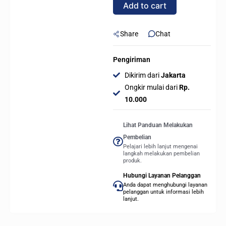
Add to cart
RED
12CM
-
Share
Chat
120MM
quantity
Pengiriman
Dikirim dari
Jakarta
Ongkir mulai dari
Rp.
10.000
Lihat Panduan Melakukan
Pembelian
Pelajari lebih lanjut mengenai
langkah melakukan pembelian
produk.
Hubungi Layanan Pelanggan
Anda dapat menghubungi layanan
pelanggan untuk informasi lebih
lanjut.