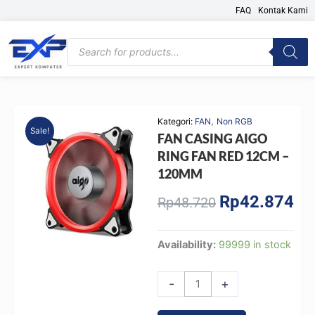
Skip
FAQ
Kontak Kami
to
content
Products
search
,
Kategori:
FAN
Non RGB
Sale!
FAN CASING AIGO
RING FAN RED 12CM –
120MM
Rp
42.874
Original
Cur
Rp
48.720
price
pri
was:
is:
FAN
Availability:
99999 in stock
Rp48.720.
Rp4
CASING
AIGO
-
+
RING
FAN