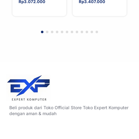
AIO CPU Water
AIO CPU Water
Rp
3.072.000
Rp
3.407.000
Cooler For AMD
Cooler For AMD
Beli produk dari Toko Official Store Toko Expert Komputer
dengan aman & mudah