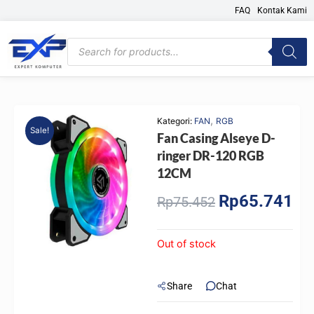
Skip
FAQ
Kontak Kami
to
content
Products
search
,
Kategori:
FAN
RGB
Sale!
Fan Casing Alseye D-
ringer DR-120 RGB
12CM
Rp
65.741
Original
Cur
Rp
75.452
price
pri
was:
is:
Out of stock
Rp75.452.
Rp6
Share
Chat