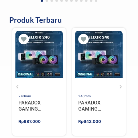
Produk Terbaru
240mm
240mm
PARADOX
PARADOX
GAMING
GAMING
HYPERSONIC
HYPERSONIC
ELIXIR 240 – AIO
ELIXIR 240 – AIO
Rp
687.000
Rp
642.000
CPU Cooler –
CPU Cooler –
WHITE
BLACK