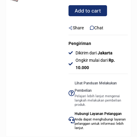
P120
Add to cart
PWM
PST
120mm
Share
Chat
FAN
-
Pengiriman
RED
Dikirim dari
Jakarta
quantity
Ongkir mulai dari
Rp.
10.000
Lihat Panduan Melakukan
Pembelian
Pelajari lebih lanjut mengenai
langkah melakukan pembelian
produk.
Hubungi Layanan Pelanggan
Anda dapat menghubungi layanan
pelanggan untuk informasi lebih
lanjut.