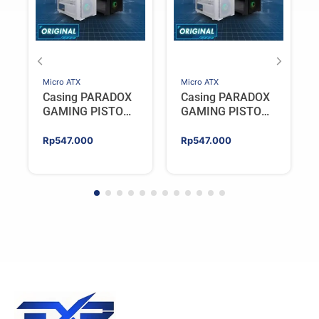
Micro ATX
Micro ATX
Casing PARADOX
Casing PARADOX
GAMING PISTON
GAMING PISTON
V2 | M-ATX PC
V2 | M-ATX PC
Case Include 4
Case Include 4
Rp
547.000
Rp
547.000
ARGB FAN –
ARGB FAN –
WHITE
BLACK