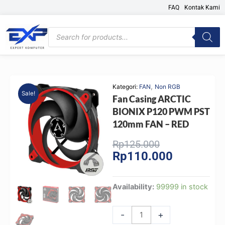
Skip
FAQ
Kontak Kami
to
content
Products
search
,
Kategori:
FAN
Non RGB
Sale!
Fan Casing ARCTIC
BIONIX P120 PWM PST
120mm FAN – RED
Original
Current
Rp
125.000
Rp
110.000
price
price
was:
is:
Rp125.000.
Rp110.000.
Fan
Availability:
99999 in stock
Casing
ARCTIC
-
+
BIONIX