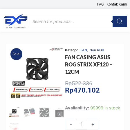
Skip
FAQ
Kontak Kami
to
content
Products
search
,
Kategori:
FAN
Non RGB
Sale!
FAN CASING ASUS
ROG STRIX XF120 –
12CM
Original
Current
Rp
522.336
Rp
470.102
price
price
was:
is:
Rp522.336.
Rp470.102.
FAN
Availability:
99999 in stock
CASING
ASUS
-
+
ROG