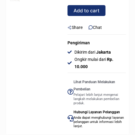
STRIX
Add to cart
XF120
-
12CM
Share
Chat
quantity
Pengiriman
Dikirim dari
Jakarta
Ongkir mulai dari
Rp.
10.000
Lihat Panduan Melakukan
Pembelian
Pelajari lebih lanjut mengenai
langkah melakukan pembelian
produk.
Hubungi Layanan Pelanggan
Anda dapat menghubungi layanan
pelanggan untuk informasi lebih
lanjut.