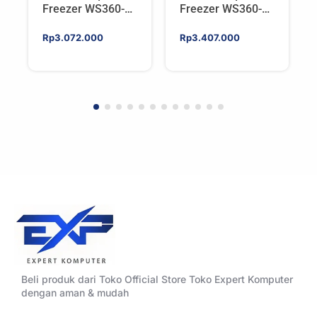
Freezer WS360-
Freezer WS360-
SP6 | Workstation
SP5 | Workstation
AIO CPU Water
AIO CPU Water
Rp
3.072.000
Rp
3.407.000
Cooler For AMD
Cooler For AMD
Beli produk dari Toko Official Store Toko Expert Komputer
dengan aman & mudah