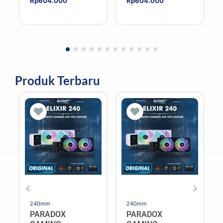
Rp
604.000
Rp
604.000
Produk Terbaru
240mm
240mm
PARADOX
PARADOX