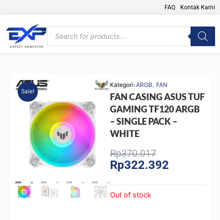
Skip
FAQ
Kontak Kami
to
content
Products
search
,
Kategori:
ARGB
FAN
Sale!
FAN CASING ASUS TUF
GAMING TF120 ARGB
– SINGLE PACK –
WHITE
Original
Current
Rp
370.017
Rp
322.392
price
price
was:
is:
Rp370.017.
Rp322.392.
Out of stock