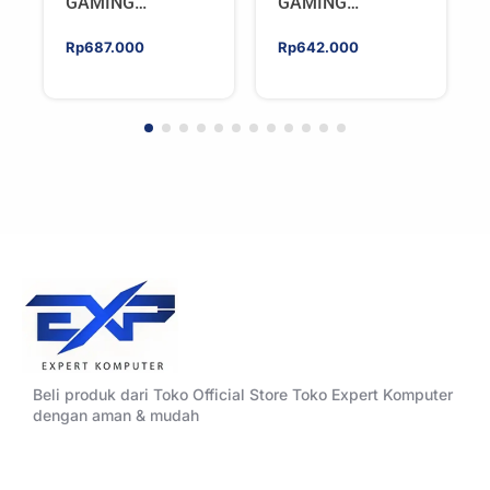
GAMING
GAMING
HYPERSONIC
HYPERSONIC
ELIXIR 240 – AIO
ELIXIR 240 – AIO
Rp
687.000
Rp
642.000
CPU Cooler –
CPU Cooler –
WHITE
BLACK
Beli produk dari Toko Official Store Toko Expert Komputer
dengan aman & mudah