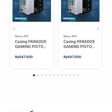
Micro ATX
Micro ATX
Casing PARADOX
Casing PARADOX
GAMING PISTON
GAMING PISTON
V2 | M-ATX PC
V2 | M-ATX PC
Case Include 4
Case Include 4
Rp
547.000
Rp
547.000
ARGB FAN –
ARGB FAN –
WHITE
BLACK