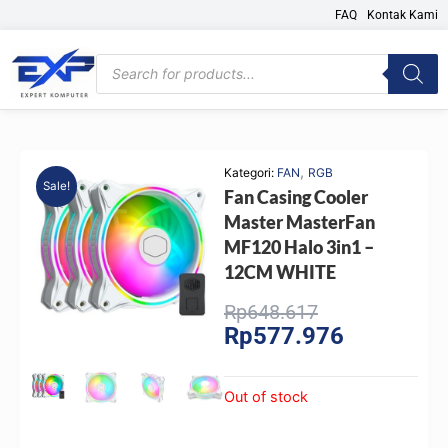
Skip
FAQ
Kontak Kami
to
content
Products
search
,
Kategori:
FAN
RGB
Sale!
Fan Casing Cooler
Master MasterFan
MF120 Halo 3in1 –
12CM WHITE
Original
Current
Rp
648.617
Rp
577.976
price
price
was:
is:
Rp648.617.
Rp577.976.
Out of stock