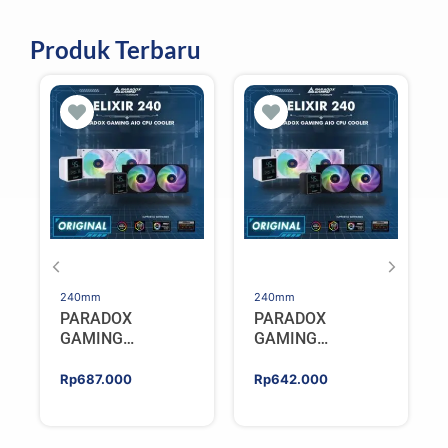
Produk Terbaru
240mm
240mm
PARADOX
PARADOX
GAMING
GAMING
HYPERSONIC
HYPERSONIC
ELIXIR 240 – AIO
ELIXIR 240 – AIO
Rp
687.000
Rp
642.000
CPU Cooler –
CPU Cooler –
WHITE
BLACK