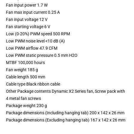
Fan input power 1.7 W
Fan max input current 0.25 A
Fan input voltage 12 V
Fan starting voltage 6 V
Low (0-20%) PWM speed 500 RPM
Low PWM noise level <10 dB (A)
Low PWM airflow 47.9 CFM
Low PWM static pressure 0.5 mm H2O
MTBF 100,000 hours
Fan weight 185 g
Cable length 500 mm
Cable type Black ribbon cable
Other Package contents Dynamic X2 Series fan, Screw pack with
4 metal fan screws
Package weight 230 g
Package dimensions (Including hanging tab) 200 x 142 x 26 mm
Package dimensions (Excluding hanging tab) 167 x 142 x 26 mm