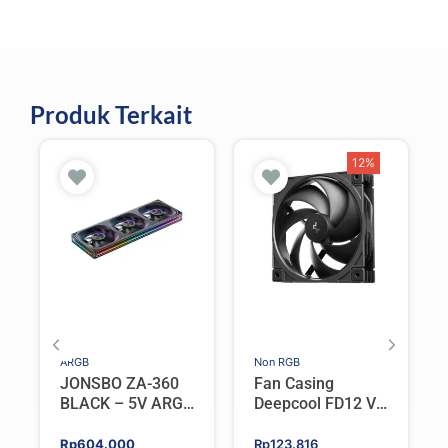
Produk Terkait
12%
ARGB
Non RGB
JONSBO ZA-360
Fan Casing
BLACK – 5V ARGB
Deepcool FD12 V2
Programable Fan
Single – Fan
120mm Single
Original
Current
Rp
604.000
Rp
123.816