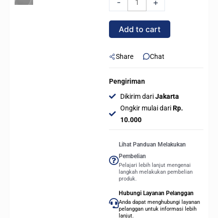
-
+
Design
Dynamic
Add to cart
X2
GP-
14
Share
Chat
PWM
140mm
Pengiriman
-
Dikirim dari
Jakarta
BLACK
Ongkir mulai dari
Rp.
quantity
10.000
Lihat Panduan Melakukan
Pembelian
Pelajari lebih lanjut mengenai
langkah melakukan pembelian
produk.
Hubungi Layanan Pelanggan
Anda dapat menghubungi layanan
pelanggan untuk informasi lebih
lanjut.