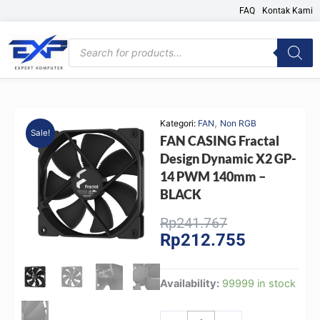
Skip
FAQ
Kontak Kami
to
content
Products
search
,
Kategori:
FAN
Non RGB
Sale!
FAN CASING Fractal
Design Dynamic X2 GP-
14 PWM 140mm –
BLACK
Original
Current
Rp
241.767
Rp
212.755
price
price
was:
is:
Rp241.767.
Rp212.755.
FAN
Availability:
99999 in stock
CASING
Fractal