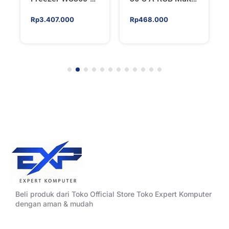
SP5 | Workstation
Compatible Tower
AIO CPU Water
CPU Cooler –
Rp
3.407.000
Rp
468.000
Cooler For AMD
WHITE
Beli produk dari Toko Official Store Toko Expert Komputer
dengan aman & mudah