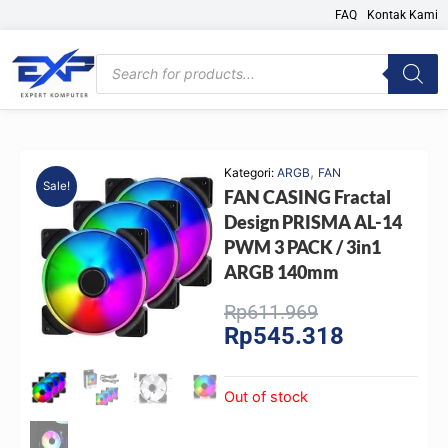
Skip
FAQ
Kontak Kami
to
content
Products
search
,
Kategori:
ARGB
FAN
Sale!
FAN CASING Fractal
Design PRISMA AL-14
PWM 3 PACK / 3in1
ARGB 140mm
Original
Current
Rp
611.969
Rp
545.318
price
price
was:
is:
Rp611.969.
Rp545.318.
Out of stock