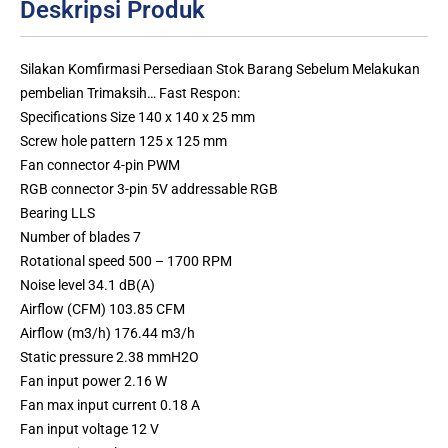
Deskripsi Produk
Silakan Komfirmasi Persediaan Stok Barang Sebelum Melakukan
pembelian Trimaksih… Fast Respon:
Specifications Size 140 x 140 x 25 mm
Screw hole pattern 125 x 125 mm
Fan connector 4-pin PWM
RGB connector 3-pin 5V addressable RGB
Bearing LLS
Number of blades 7
Rotational speed 500 – 1700 RPM
Noise level 34.1 dB(A)
Airflow (CFM) 103.85 CFM
Airflow (m3/h) 176.44 m3/h
Static pressure 2.38 mmH2O
Fan input power 2.16 W
Fan max input current 0.18 A
Fan input voltage 12 V