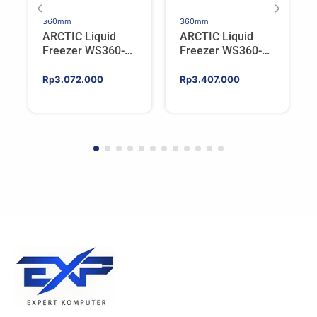
360mm
360mm
ARCTIC Liquid
ARCTIC Liquid
Freezer WS360-
Freezer WS360-
SP6 | Workstation
SP5 | Workstation
AIO CPU Water
AIO CPU Water
Rp
3.072.000
Rp
3.407.000
Cooler For AMD
Cooler For AMD