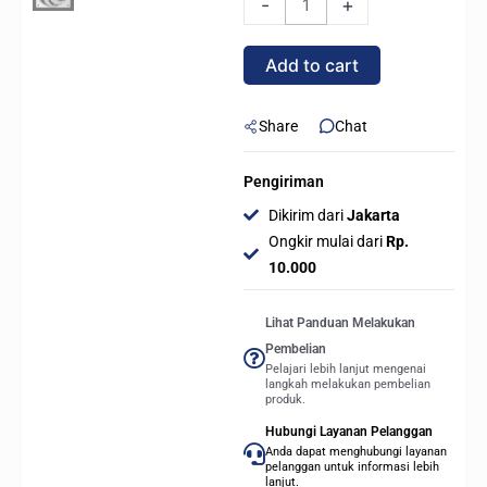
-
+
NOTUS
M1-
Add to cart
1203
ARGB
3in1
Share
Chat
PWM
Cooler
Pengiriman
Fan
Dikirim dari
Jakarta
Case
Ongkir mulai dari
Rp.
-
10.000
WHITE
quantity
Lihat Panduan Melakukan
Pembelian
Pelajari lebih lanjut mengenai
langkah melakukan pembelian
produk.
Hubungi Layanan Pelanggan
Anda dapat menghubungi layanan
pelanggan untuk informasi lebih
lanjut.