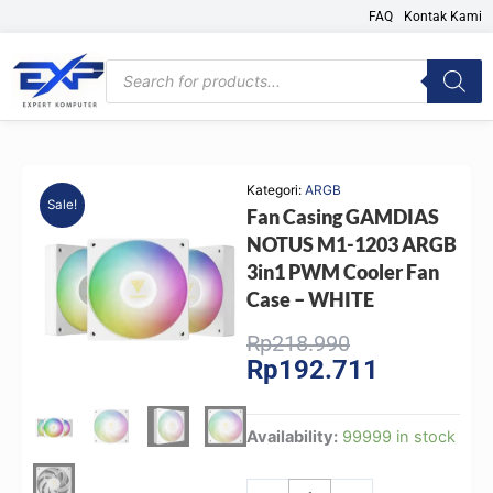
Skip
FAQ
Kontak Kami
to
content
Products
search
Kategori:
ARGB
Sale!
Fan Casing GAMDIAS
NOTUS M1-1203 ARGB
3in1 PWM Cooler Fan
Case – WHITE
Original
Current
Rp
218.990
Rp
192.711
price
price
was:
is:
Rp218.990.
Rp192.711.
Fan
Availability:
99999 in stock
Casing
GAMDIAS