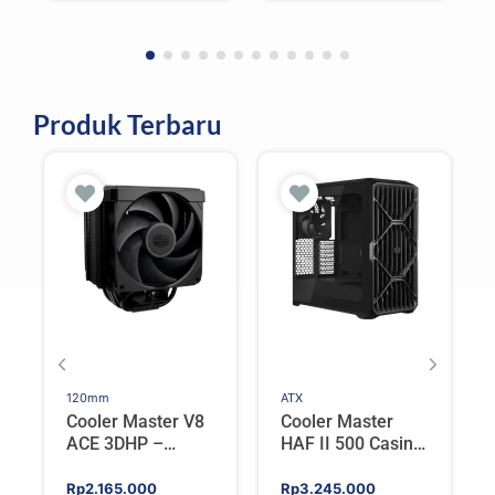
Produk Terbaru
120mm
ATX
Cooler Master V8
Cooler Master
ACE 3DHP –
HAF II 500 Casing
Flagship Single
PC Gaming Mid
Tower CPU Cooler
Tower ATX
Rp
2.165.000
Rp
3.245.000