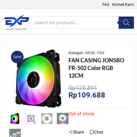
Skip
FAQ
Kontak Kami
to
content
Products
search
,
Kategori:
ARGB
FAN
Sale!
FAN CASING JONSBO
FR-502 Color RGB
12CM
Original
Current
Rp
125.891
Rp
109.688
price
price
was:
is:
Rp125.891.
Rp109.688.
Out of stock
Share
Chat