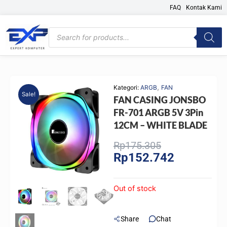
Skip
FAQ
Kontak Kami
to
content
Products
search
,
Kategori:
ARGB
FAN
Sale!
FAN CASING JONSBO
FR-701 ARGB 5V 3Pin
12CM – WHITE BLADE
Original
Current
Rp
175.305
Rp
152.742
price
price
was:
is:
Rp175.305.
Rp152.742.
Out of stock
Share
Chat