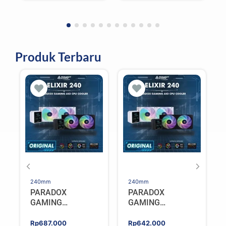
Produk Terbaru
240mm
240mm
PARADOX
PARADOX
GAMING
GAMING
HYPERSONIC
HYPERSONIC
ELIXIR 240 – AIO
ELIXIR 240 – AIO
Rp
687.000
Rp
642.000