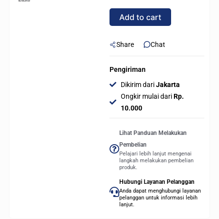
PWM
Add to cart
ARGB
quantity
Share
Chat
Pengiriman
Dikirim dari
Jakarta
Ongkir mulai dari
Rp.
10.000
Lihat Panduan Melakukan
Pembelian
Pelajari lebih lanjut mengenai
langkah melakukan pembelian
produk.
Hubungi Layanan Pelanggan
Anda dapat menghubungi layanan
pelanggan untuk informasi lebih
lanjut.