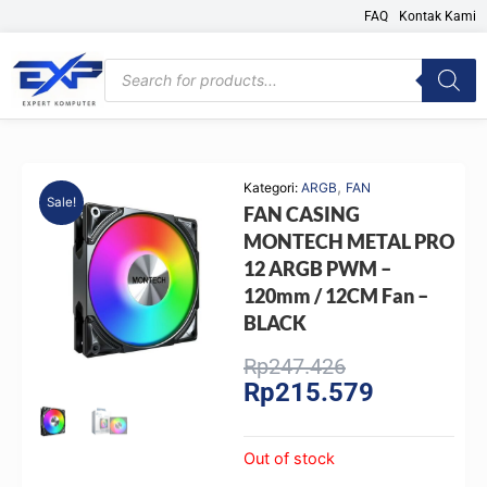
Skip
FAQ
Kontak Kami
to
content
Products
search
,
Kategori:
ARGB
FAN
Sale!
FAN CASING
MONTECH METAL PRO
12 ARGB PWM –
120mm / 12CM Fan –
BLACK
Original
Current
Rp
247.426
Rp
215.579
price
price
was:
is:
Rp247.426.
Rp215.579.
Out of stock