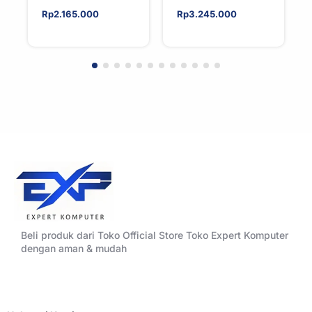
Tower CPU Cooler
Tower ATX
Rp
2.165.000
Rp
3.245.000
For AMD/Intel
Tempered Glass
High Airflow Black
Beli produk dari Toko Official Store Toko Expert Komputer
dengan aman & mudah