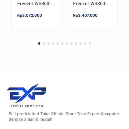
Freezer WS360-
Freezer WS360-
SP6 | Workstation
SP5 | Workstation
AIO CPU Water
AIO CPU Water
Rp
3.072.000
Rp
3.407.000
Cooler For AMD
Cooler For AMD
Beli produk dari Toko Official Store Toko Expert Komputer
dengan aman & mudah