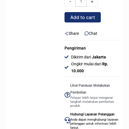
-
+
/
PC
Add to cart
COOLER
EF120
ARGB
Share
Chat
-
BLACK
Pengiriman
SINGLE
Dikirim dari
Jakarta
quantity
Ongkir mulai dari
Rp.
10.000
Lihat Panduan Melakukan
Pembelian
Pelajari lebih lanjut mengenai
langkah melakukan pembelian
produk.
Hubungi Layanan Pelanggan
Anda dapat menghubungi layanan
pelanggan untuk informasi lebih
lanjut.