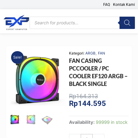
Skip
FAQ
Kontak Kami
to
content
Products
search
,
Kategori:
ARGB
FAN
Sale!
FAN CASING
PCCOOLER / PC
COOLER EF120 ARGB –
BLACK SINGLE
Original
Current
Rp
164.313
Rp
144.595
price
price
was:
is:
Rp164.313.
Rp144.595.
FAN
Availability:
99999 in stock
CASING
PCCOOLER