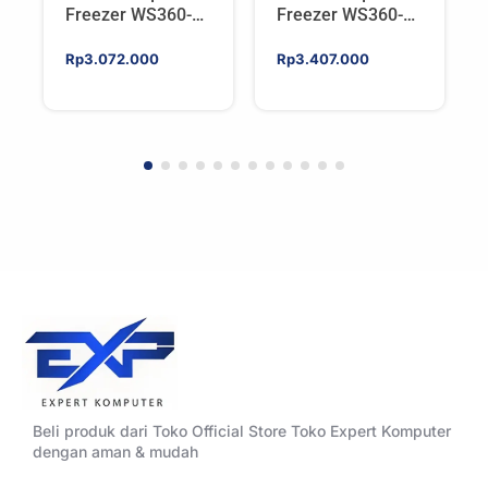
Freezer WS360-
Freezer WS360-
SP6 | Workstation
SP5 | Workstation
AIO CPU Water
AIO CPU Water
Rp
3.072.000
Rp
3.407.000
Cooler For AMD
Cooler For AMD
Beli produk dari Toko Official Store Toko Expert Komputer
dengan aman & mudah