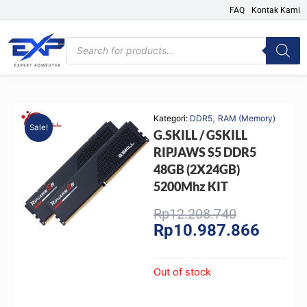
Skip
FAQ
Kontak Kami
to
content
Products
search
,
Kategori:
DDR5
RAM (Memory)
Sale!
G.SKILL / GSKILL
RIPJAWS S5 DDR5
48GB (2X24GB)
5200Mhz KIT
Original
Current
Rp
12.208.740
Rp
10.987.866
price
price
was:
is:
Rp12.208.7
Rp10.98
Out of stock