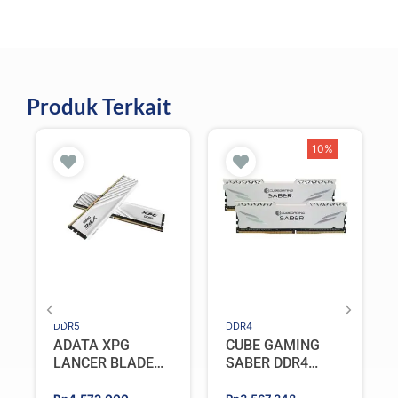
Produk Terkait
10%
DDR5
DDR4
ADATA XPG
CUBE GAMING
LANCER BLADE
SABER DDR4
DDR5 16GB
32GB (2x16GB)
Original
Current