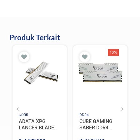
Produk Terkait
10%
DDR5
DDR4
ADATA XPG
CUBE GAMING
LANCER BLADE
SABER DDR4
DDR5 16GB
32GB (2x16GB)
Original
Current