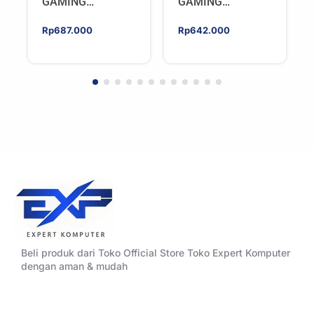
GAMING
GAMING
HYPERSONIC
HYPERSONIC
ELIXIR 240 – AIO
ELIXIR 240 – AIO
Rp
687.000
Rp
642.000
CPU Cooler –
CPU Cooler –
WHITE
BLACK
Beli produk dari Toko Official Store Toko Expert Komputer
dengan aman & mudah