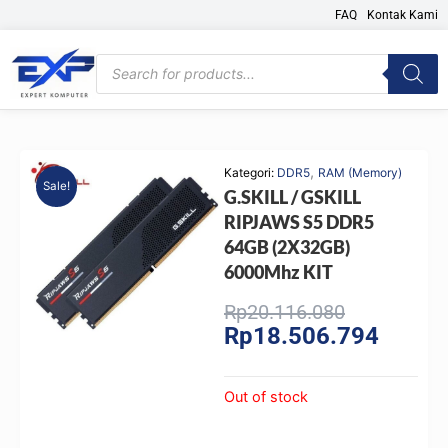
Skip
FAQ
Kontak Kami
to
content
Products
search
,
Kategori:
DDR5
RAM (Memory)
Sale!
G.SKILL / GSKILL
RIPJAWS S5 DDR5
64GB (2X32GB)
6000Mhz KIT
Original
Current
Rp
20.116.080
Rp
18.506.794
price
price
was:
is:
Rp20.116.0
Rp18.50
Out of stock