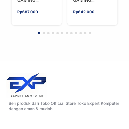
GAMING
GAMING
HYPERSONIC
HYPERSONIC
ELIXIR 240 – AIO
ELIXIR 240 – AIO
Rp
687.000
Rp
642.000
CPU Cooler –
CPU Cooler –
WHITE
BLACK
Beli produk dari Toko Official Store Toko Expert Komputer
dengan aman & mudah