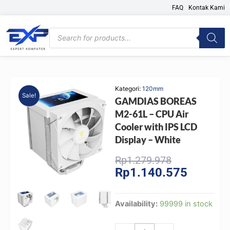
Skip
FAQ
Kontak Kami
to
content
Products
search
Kategori:
120mm
Sale!
GAMDIAS BOREAS
M2-61L – CPU Air
Cooler with IPS LCD
Display – White
Original
Current
Rp
1.279.978
Rp
1.140.575
price
price
was:
is:
Rp1.279.978
Rp1.140.
GAMDIAS
Availability:
99999 in stock
BOREAS
M2-