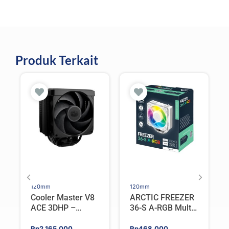
Produk Terkait
120mm
120mm
Cooler Master V8
ARCTIC FREEZER
ACE 3DHP –
36-S A-RGB Multi
Flagship Single
Compatible Tower
Tower CPU Cooler
CPU Cooler –
Rp
2.165.000
Rp
468.000