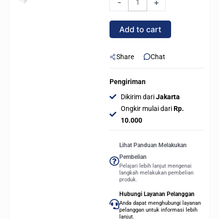
-
+
61L
-
Add to cart
CPU
Air
Cooler
Share
Chat
with
IPS
Pengiriman
LCD
Dikirim dari
Jakarta
Display
Ongkir mulai dari
Rp.
-
10.000
White
quantity
Lihat Panduan Melakukan
Pembelian
Pelajari lebih lanjut mengenai
langkah melakukan pembelian
produk.
Hubungi Layanan Pelanggan
Anda dapat menghubungi layanan
pelanggan untuk informasi lebih
lanjut.