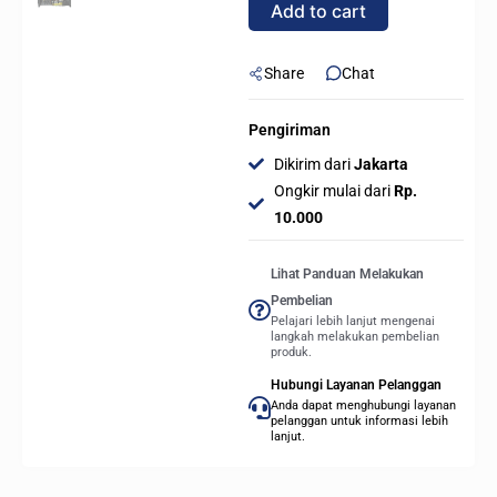
Add to cart
80+
Bronze
quantity
Share
Chat
Pengiriman
Dikirim dari
Jakarta
Ongkir mulai dari
Rp.
10.000
Lihat Panduan Melakukan
Pembelian
Pelajari lebih lanjut mengenai
langkah melakukan pembelian
produk.
Hubungi Layanan Pelanggan
Anda dapat menghubungi layanan
pelanggan untuk informasi lebih
lanjut.