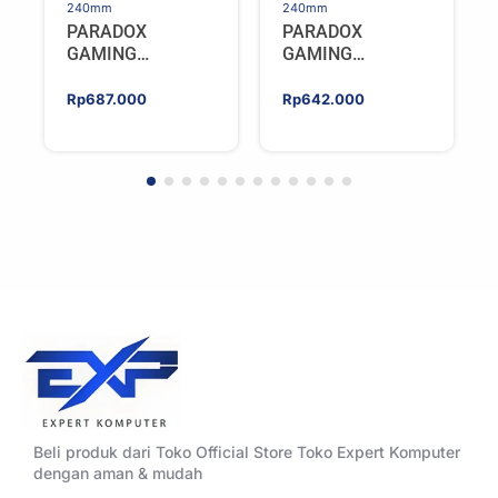
240mm
240mm
PARADOX
PARADOX
GAMING
GAMING
HYPERSONIC
HYPERSONIC
ELIXIR 240 – AIO
ELIXIR 240 – AIO
Rp
687.000
Rp
642.000
CPU Cooler –
CPU Cooler –
WHITE
BLACK
Beli produk dari Toko Official Store Toko Expert Komputer
dengan aman & mudah