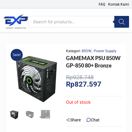
Skip
FAQ
Kontak Kami
to
content
Products
search
,
Kategori:
850W
Power Supply
Sale!
GAMEMAX PSU 850W
GP-850 80+ Bronze
Original
Current
Rp
928.748
Rp
827.597
price
price
was:
is:
Rp928.748.
Rp827.597.
Out of stock
Share
Chat