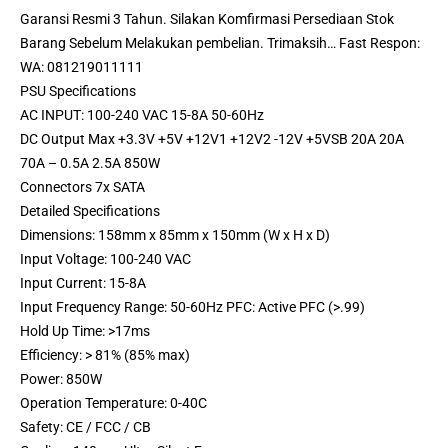
Garansi Resmi 3 Tahun. Silakan Komfirmasi Persediaan Stok
Barang Sebelum Melakukan pembelian. Trimaksih… Fast Respon:
WA: 081219011111
PSU Specifications
AC INPUT: 100-240 VAC 15-8A 50-60Hz
DC Output Max +3.3V +5V +12V1 +12V2 -12V +5VSB 20A 20A
70A – 0.5A 2.5A 850W
Connectors 7x SATA
Detailed Specifications
Dimensions: 158mm x 85mm x 150mm (W x H x D)
Input Voltage: 100-240 VAC
Input Current: 15-8A
Input Frequency Range: 50-60Hz PFC: Active PFC (>.99)
Hold Up Time: >17ms
Efficiency: > 81% (85% max)
Power: 850W
Operation Temperature: 0-40C
Safety: CE / FCC / CB