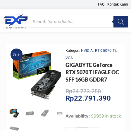
Skip
FAQ
Kontak Kami
to
content
Products
search
,
,
Kategori:
NVIDIA
RTX 5070 Ti
Sale!
VGA
GIGABYTE GeForce
RTX 5070 Ti EAGLE OC
SFF 16GB GDDR7
Original
Current
Rp
24.773.250
Rp
22.791.390
price
price
was:
is:
Rp24.773.2
Rp22.79
GIGABYTE
Availability:
99999 in stock
GeForce
RTX