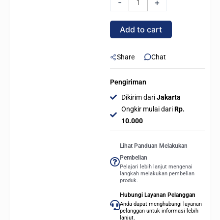
-
+
5070
Ti
Add to cart
EAGLE
OC
SFF
Share
Chat
16GB
GDDR7
Pengiriman
quantity
Dikirim dari
Jakarta
Ongkir mulai dari
Rp.
10.000
Lihat Panduan Melakukan
Pembelian
Pelajari lebih lanjut mengenai
langkah melakukan pembelian
produk.
Hubungi Layanan Pelanggan
Anda dapat menghubungi layanan
pelanggan untuk informasi lebih
lanjut.