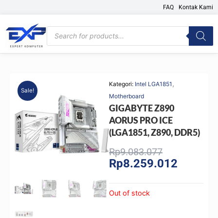
Skip
FAQ
Kontak Kami
to
content
Products
search
,
Kategori:
Intel LGA1851
Sale!
Motherboard
GIGABYTE Z890
AORUS PRO ICE
(LGA1851, Z890, DDR5)
Original
Current
Rp
9.083.077
Rp
8.259.012
price
price
was:
is:
Rp9.083.077
Rp8.259.
Out of stock