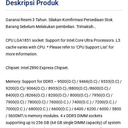
Deskripsi Produk
Garansi Resmi 3 Tahun. Silakan Komfirmasi Persediaan Stok
Barang Sebelum Melakukan pembelian. Trimaksih…
CPU LGA1851 socket: Support for Intel Core Ultra Processors. L3
cache varies with CPU. * Please refer to ‘CPU Support List’ for
more information.
Chipset: Intel Z890 Express Chipset.
Memory: Support for DDR5 – 9500(O.C) / 9466(O.C) / 9333(O.C) /
9200(O.C)/ 9066(O.C) / 8933(O.C) /8800(O.C) /8600(O.C) /
8400(O.C) /8266(O.C) / 8200(O.C) / 8000(O.C) / 7950(O.C) /
7900(O.C) / 7800(O.C) / 7600(O.C.) / 7400(O.C.) / 7200(O.C.) /
7000(O.C.) / 6800(O.C.) / 6600(O.C.) / 6400 / 6200 / 6000 / 5800
/ 5600MT/s memory modules. 4 x DDR5 DIMM sockets
supporting up to 256 GB (64 GB single DIMM capacity) of system