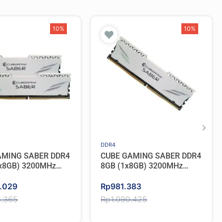
10%
10%
DDR4
AMING SABER DDR4
CUBE GAMING SABER DDR4
x8GB) 3200MHz
8GB (1x8GB) 3200MHz
annel
Single Channel
Original
Current
5.029
Rp
981.383
price
price
3.365
Rp
1.090.425
was:
is: