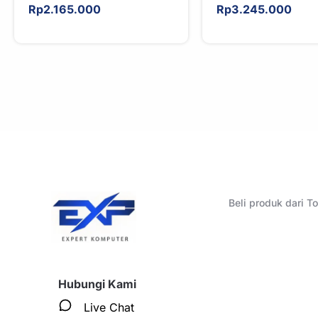
High Airflow Black
Rp
2.165.000
Rp
3.245.000
Beli produk dari 
Hubungi Kami
Live Chat