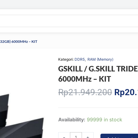
x32GB) 6000MHz – KIT
,
Kategori:
DDR5
RAM (Memory)
GSKILL / G.SKILL TRI
6000MHz – KIT
Origin
Rp
21.949.200
Rp
20.
price
was:
Rp21.
GSKILL
Availability:
99999 in stock
/
G.SKILL
-
+