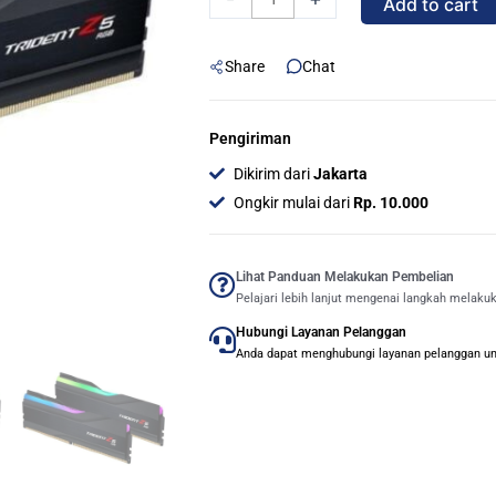
Add to cart
TRIDENT
Z5
Share
Chat
RGB
DDR5
64GB
Pengiriman
(2x32GB)
Dikirim dari
Jakarta
6000MHz
Ongkir mulai dari
Rp. 10.000
-
KIT
quantity
Lihat Panduan Melakukan Pembelian
Pelajari lebih lanjut mengenai langkah melaku
Hubungi Layanan Pelanggan
Anda dapat menghubungi layanan pelanggan untu