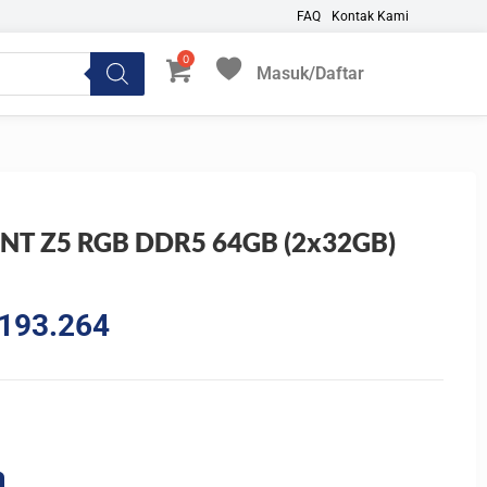
FAQ
Kontak Kami
Masuk/Daftar
My Favorites
DENT Z5 RGB DDR5 64GB (2x32GB)
al
Current
193.264
price
is:
949.200.
Rp20.193.264.