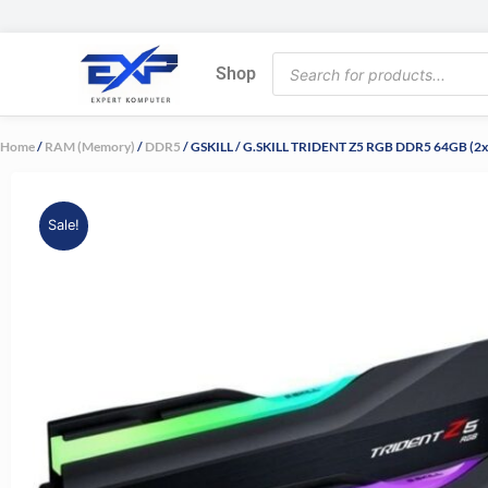
Skip
to
Products
content
Shop
search
Home
/
RAM (Memory)
/
DDR5
/ GSKILL / G.SKILL TRIDENT Z5 RGB DDR5 64GB (2
Sale!