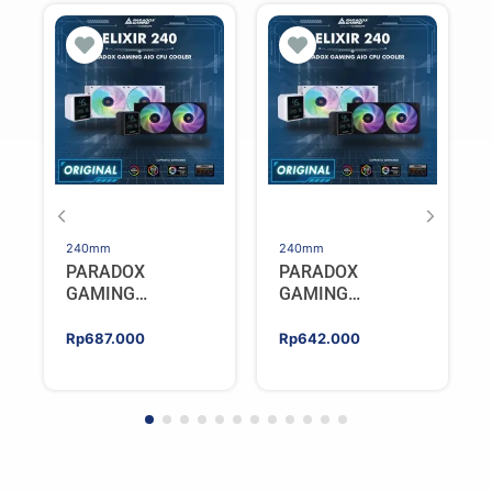
240mm
240mm
PARADOX
PARADOX
GAMING
GAMING
HYPERSONIC
HYPERSONIC
ELIXIR 240 – AIO
ELIXIR 240 – AIO
Rp
687.000
Rp
642.000
CPU Cooler –
CPU Cooler –
WHITE
BLACK