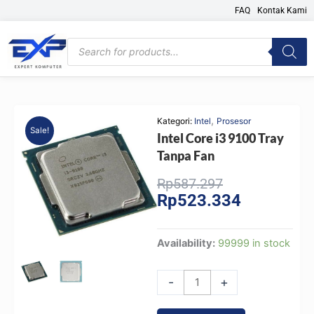
Skip
FAQ
Kontak Kami
to
content
Products
search
,
Kategori:
Intel
Prosesor
Sale!
Intel Core i3 9100 Tray
Tanpa Fan
Original
Current
Rp
587.297
Rp
523.334
price
price
was:
is:
Rp587.297.
Rp523.334.
Intel
Availability:
99999 in stock
Core
i3
-
+
9100
Tray