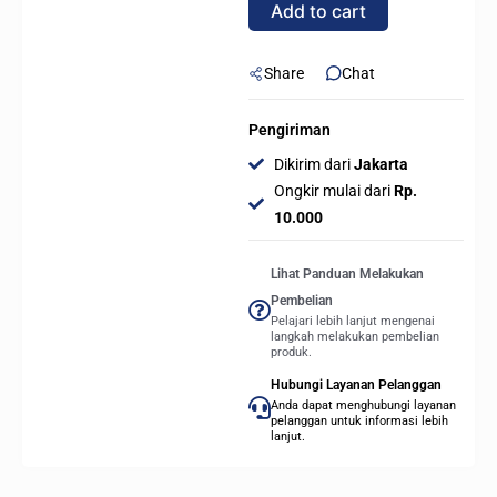
Add to cart
Tanpa
Fan
quantity
Share
Chat
Pengiriman
Dikirim dari
Jakarta
Ongkir mulai dari
Rp.
10.000
Lihat Panduan Melakukan
Pembelian
Pelajari lebih lanjut mengenai
langkah melakukan pembelian
produk.
Hubungi Layanan Pelanggan
Anda dapat menghubungi layanan
pelanggan untuk informasi lebih
lanjut.