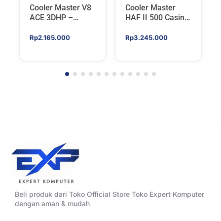
Cooler Master V8
Cooler Master
ACE 3DHP –
HAF II 500 Casing
Flagship Single
PC Gaming Mid
Tower CPU Cooler
Tower ATX
Rp
2.165.000
Rp
3.245.000
For AMD/Intel
Tempered Glass
High Airflow Black
Beli produk dari Toko Official Store Toko Expert Komputer
dengan aman & mudah