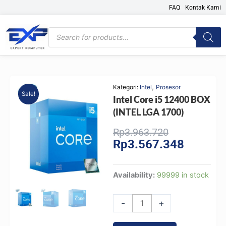
Skip
FAQ
Kontak Kami
to
content
Products
search
,
Kategori:
Intel
Prosesor
Sale!
Intel Core i5 12400 BOX
(INTEL LGA 1700)
Original
Current
Rp
3.963.720
Rp
3.567.348
price
price
was:
is:
Rp3.963.720
Rp3.567.
Intel
Availability:
99999 in stock
Core
i5
-
+
12400
BOX