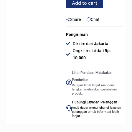
Add to cart
(INTEL
LGA
1700)
Share
Chat
quantity
Pengiriman
Dikirim dari
Jakarta
Ongkir mulai dari
Rp.
10.000
Lihat Panduan Melakukan
Pembelian
Pelajari lebih lanjut mengenai
langkah melakukan pembelian
produk.
Hubungi Layanan Pelanggan
Anda dapat menghubungi layanan
pelanggan untuk informasi lebih
lanjut.