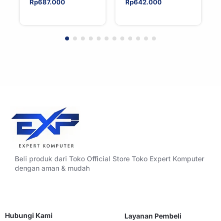
ELIXIR 240 – AIO
ELIXIR 240 – AIO
Rp
687.000
Rp
642.000
CPU Cooler –
CPU Cooler –
WHITE
BLACK
Beli produk dari Toko Official Store Toko Expert Komputer
dengan aman & mudah
Hubungi Kami
Layanan Pembeli