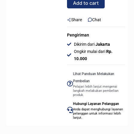
Add to cart
TANPA
FAN
quantity
Share
Chat
Pengiriman
Dikirim dari
Jakarta
Ongkir mulai dari
Rp.
10.000
Lihat Panduan Melakukan
Pembelian
Pelajari lebih lanjut mengenai
langkah melakukan pembelian
produk.
Hubungi Layanan Pelanggan
Anda dapat menghubungi layanan
pelanggan untuk informasi lebih
lanjut.