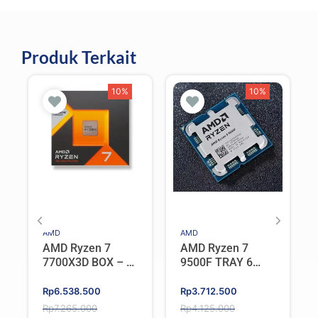
Produk Terkait
10%
10%
AMD
AMD
AMD Ryzen 7
AMD Ryzen 7
7700X3D BOX – 8
9500F TRAY 6
Cores 16 Threads
Cores 12 Threads
Up to 4.5 GHz
(AMD AM5)
Original
Current
Original
Current
Rp
6.538.500
Rp
3.712.500
(Socket AM5)
price
price
price
price
Rp
7.265.000
Rp
4.125.000