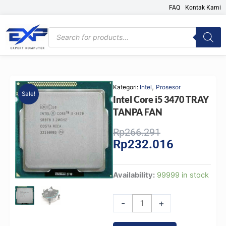
Skip
FAQ
Kontak Kami
to
content
Products
search
,
Kategori:
Intel
Prosesor
Sale!
Intel Core i5 3470 TRAY
TANPA FAN
Original
Current
Rp
266.291
Rp
232.016
price
price
was:
is:
Rp266.291.
Rp232.016.
Intel
Availability:
99999 in stock
Core
i5
-
+
3470
TRAY