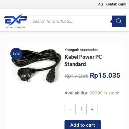
Skip
FAQ
Kontak Kami
to
content
Products
search
Kategori:
Accesories
Sale!
Kabel Power PC
Standard
Rp
15.035
Original
Cur
Rp
17.256
price
pri
was:
is:
Kabel
Availability:
99999 in stock
Rp17.256.
Rp1
Power
PC
-
+
Standard
quantity
Add to cart