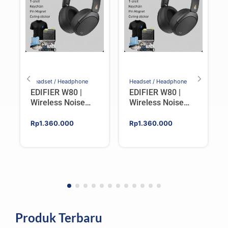
Headset / Headphone
Headset / Headphone
EDIFIER W80 |
EDIFIER W80 |
Wireless Noise
Wireless Noise
Cancelling Over-
Cancelling Over-
ear Headphones –
ear Headphones –
Rp
1.360.000
Rp
1.360.000
IVORY
BLACK
Produk Terbaru