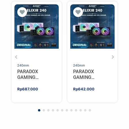
240mm
240mm
PARADOX
PARADOX
GAMING
GAMING
HYPERSONIC
HYPERSONIC
ELIXIR 240 – AIO
ELIXIR 240 – AIO
Rp
687.000
Rp
642.000
CPU Cooler –
CPU Cooler –
WHITE
BLACK