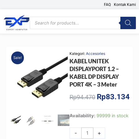
Skip
FAQ
Kontak Kami
to
content
Products
search
Kategori:
Accesories
Sale!
KABEL UNITEK
DISPLAYPORT 1.2 –
KABEL DP DISPLAY
PORT 4K – 3 Meter
Rp
83.134
Original
Cur
Rp
94.470
price
pri
was:
is:
KABEL
Availability:
99999 in stock
Rp94.470.
Rp8
UNITEK
DISPLAYPORT
-
+
1.2