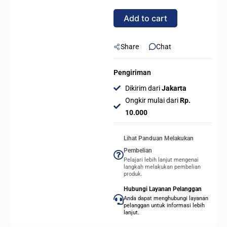
-
Add to cart
KABEL
DP
DISPLAY
Share
Chat
PORT
4K
Pengiriman
-
Dikirim dari
Jakarta
3
Ongkir mulai dari
Rp.
Meter
10.000
quantity
Lihat Panduan Melakukan
Pembelian
Pelajari lebih lanjut mengenai
langkah melakukan pembelian
produk.
Hubungi Layanan Pelanggan
Anda dapat menghubungi layanan
pelanggan untuk informasi lebih
lanjut.