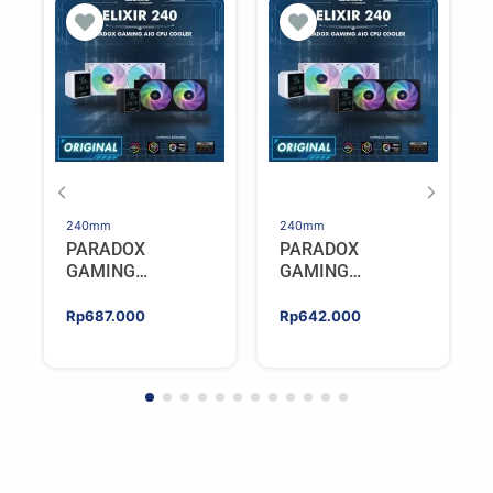
240mm
240mm
PARADOX
PARADOX
GAMING
GAMING
HYPERSONIC
HYPERSONIC
ELIXIR 240 – AIO
ELIXIR 240 – AIO
Rp
687.000
Rp
642.000
CPU Cooler –
CPU Cooler –
WHITE
BLACK