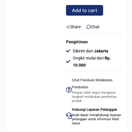
8GB
Add to cart
SHADOW
2X
OC
Share
Chat
GDDR6
quantity
Pengiriman
Dikirim dari
Jakarta
Ongkir mulai dari
Rp.
10.000
Lihat Panduan Melakukan
Pembelian
Pelajari lebih lanjut mengenai
langkah melakukan pembelian
produk.
Hubungi Layanan Pelanggan
Anda dapat menghubungi layanan
pelanggan untuk informasi lebih
lanjut.