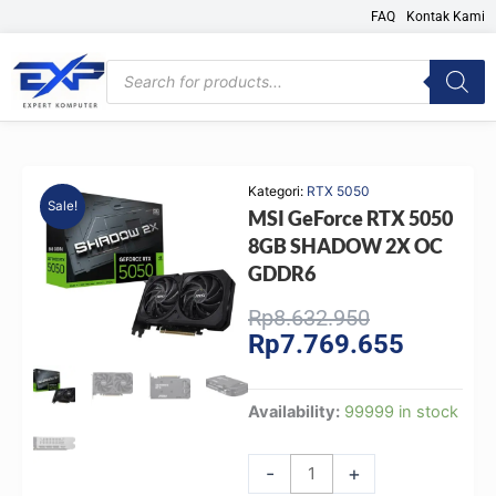
Skip
FAQ
Kontak Kami
to
content
Products
search
Kategori:
RTX 5050
Sale!
MSI GeForce RTX 5050
8GB SHADOW 2X OC
GDDR6
Original
Current
Rp
8.632.950
Rp
7.769.655
price
price
was:
is:
Rp8.632.950
Rp7.769.
MSI
Availability:
99999 in stock
GeForce
RTX
-
+
5050